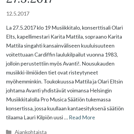
12.5.2017
La 27.5.2017 klo 19 Musiikkitalo, konserttisali Olari
Elts, kapellimestari Karita Mattila, sopraano Karita
Mattila singahti kansainväliseen kuuluisuuteen
voitettuaan Cardiffin laulukilpailut vuonna 1983,
jolloin perustettiin myös Avanti!. Nousukauden
musiikki-ilmiöiden tiet ovat risteytyneet
myöhemminkin. Toukokuussa Mattila ja Olari Eltsin
johtama Avanti yhdistävät voimansa Helsingin
Musiikkitalolla Pro Musica Säätiön tukemassa
konsertissa, jossa kuullaan kantaesityksenä säätiön
tilaama Lauri Kilpiön uusi …
Read More
Kategoriat
Ajankohtaista