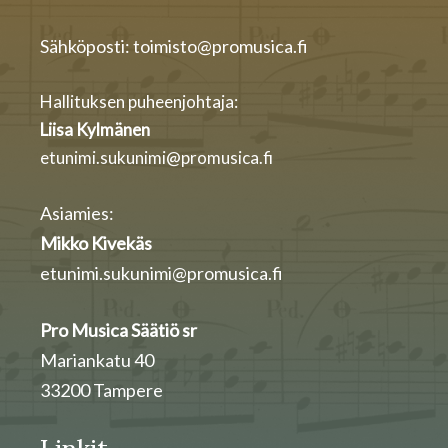
Sähköposti: toimisto@promusica.fi
Hallituksen puheenjohtaja:
Liisa Kylmänen
etunimi.sukunimi@promusica.fi
Asiamies:
Mikko Kivekäs
etunimi.sukunimi@promusica.fi
Pro Musica Säätiö sr
Mariankatu 40
33200 Tampere