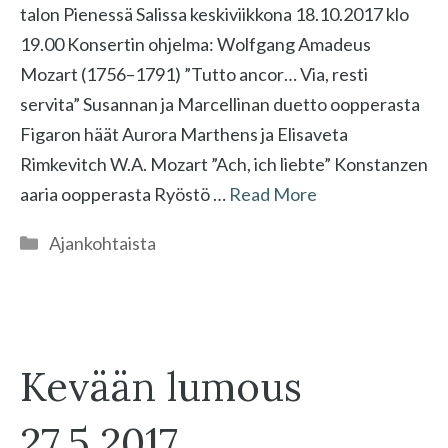
talon Pienessä Salissa keskiviikkona 18.10.2017 klo
19.00 Konsertin ohjelma: Wolfgang Amadeus
Mozart (1756–1791) ”Tutto ancor… Via, resti
servita” Susannan ja Marcellinan duetto oopperasta
Figaron häät Aurora Marthens ja Elisaveta
Rimkevitch W.A. Mozart ”Ach, ich liebte” Konstanzen
aaria oopperasta Ryöstö …
Read More
Kategoriat
Ajankohtaista
Kevään lumous
27.5.2017