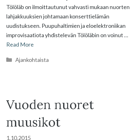
Tölöläb on ilmoittautunut vahvasti mukaan nuorten
lahjakkuuksien johtamaan konserttielämän
uudistukseen. Puupuhaltimien ja eloelektroniikan
improvisaatiota yhdistelevän Tölöläbin on voinut …
Read More
Kategoriat
Ajankohtaista
Vuoden nuoret
muusikot
1.10.2015