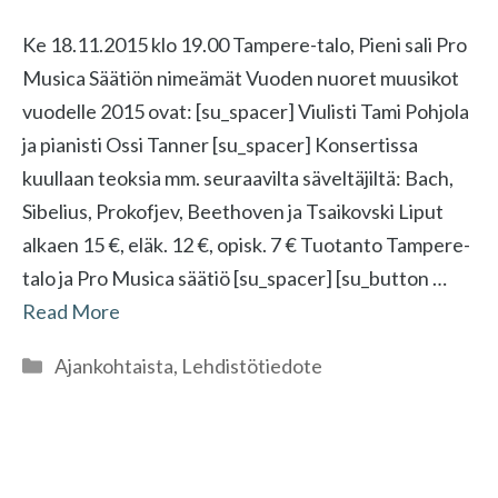
Ke 18.11.2015 klo 19.00 Tampere-talo, Pieni sali Pro
Musica Säätiön nimeämät Vuoden nuoret muusikot
vuodelle 2015 ovat: [su_spacer] Viulisti Tami Pohjola
ja pianisti Ossi Tanner [su_spacer] Konsertissa
kuullaan teoksia mm. seuraavilta säveltäjiltä: Bach,
Sibelius, Prokofjev, Beethoven ja Tsaikovski Liput
alkaen 15 €, eläk. 12 €, opisk. 7 € Tuotanto Tampere-
talo ja Pro Musica säätiö [su_spacer] [su_button …
Read More
Kategoriat
Ajankohtaista
,
Lehdistötiedote