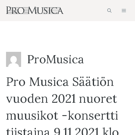
Siirry
VAL
sisältöön
ProMusica
Pro Musica Säätiön
vuoden 2021 nuoret
muusikot -konsertti
tiistaina 9.11.2021 klo