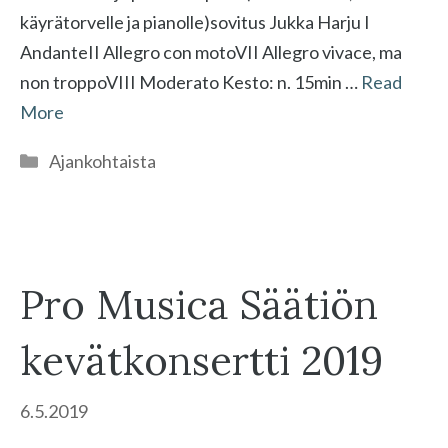
käyrätorvelle ja pianolle)sovitus Jukka Harju I
AndanteII Allegro con motoVII Allegro vivace, ma
non troppoVIII Moderato Kesto: n. 15min …
Read
More
Kategoriat
Ajankohtaista
Pro Musica Säätiön
kevätkonsertti 2019
6.5.2019