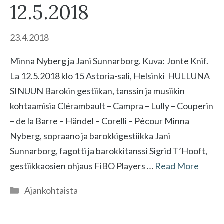
12.5.2018
23.4.2018
Minna Nyberg ja Jani Sunnarborg. Kuva: Jonte Knif.
La 12.5.2018 klo 15 Astoria-sali, Helsinki HULLUNA
SINUUN Barokin gestiikan, tanssin ja musiikin
kohtaamisia Clérambault – Campra – Lully – Couperin
– de la Barre – Händel – Corelli – Pécour Minna
Nyberg, sopraano ja barokkigestiikka Jani
Sunnarborg, fagotti ja barokkitanssi Sigrid T’Hooft,
gestiikkaosien ohjaus FiBO Players …
Read More
Kategoriat
Ajankohtaista