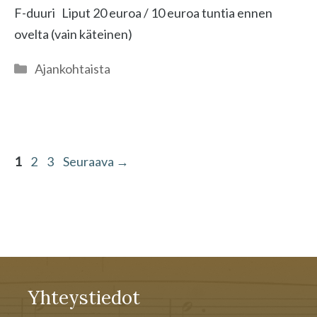
F-duuri Liput 20 euroa / 10 euroa tuntia ennen
ovelta (vain käteinen)
Kategoriat
Ajankohtaista
Sivu
Sivu
Sivu
1
2
3
Seuraava
→
Yhteystiedot