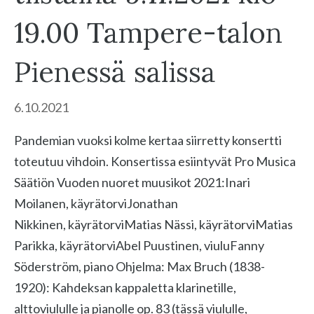
19.00 Tampere-talon
Pienessä salissa
6.10.2021
Pandemian vuoksi kolme kertaa siirretty konsertti
toteutuu vihdoin. Konsertissa esiintyvät Pro Musica
Säätiön Vuoden nuoret muusikot 2021:Inari
Moilanen, käyrätorviJonathan
Nikkinen, käyrätorviMatias Nässi, käyrätorviMatias
Parikka, käyrätorviAbel Puustinen, viuluFanny
Söderström, piano Ohjelma: Max Bruch (1838-
1920): Kahdeksan kappaletta klarinetille,
alttoviululle ja pianolle op. 83 (tässä viululle,