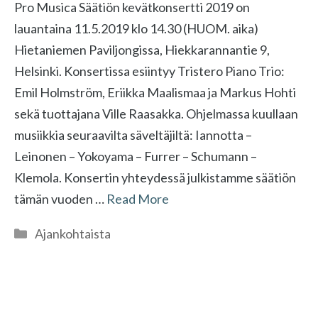
Pro Musica Säätiön kevätkonsertti 2019 on
lauantaina 11.5.2019 klo 14.30 (HUOM. aika)
Hietaniemen Paviljongissa, Hiekkarannantie 9,
Helsinki. Konsertissa esiintyy Tristero Piano Trio:
Emil Holmström, Eriikka Maalismaa ja Markus Hohti
sekä tuottajana Ville Raasakka. Ohjelmassa kuullaan
musiikkia seuraavilta säveltäjiltä: Iannotta –
Leinonen – Yokoyama – Furrer – Schumann –
Klemola. Konsertin yhteydessä julkistamme säätiön
tämän vuoden …
Read More
Kategoriat
Ajankohtaista