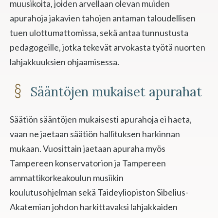
muusikoita, joiden arvellaan olevan muiden
apurahoja jakavien tahojen antaman taloudellisen
tuen ulottumattomissa, sekä antaa tunnustusta
pedagogeille, jotka tekevät arvokasta työtä nuorten
lahjakkuuksien ohjaamisessa.
Sääntöjen mukaiset apurahat
Säätiön sääntöjen mukaisesti apurahoja ei haeta,
vaan ne jaetaan säätiön hallituksen harkinnan
mukaan. Vuosittain jaetaan apuraha myös
Tampereen konservatorion ja Tampereen
ammattikorkeakoulun musiikin
koulutusohjelman sekä Taideyliopiston Sibelius-
Akatemian johdon harkittavaksi lahjakkaiden