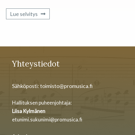
Lue selvitys
Yhteystiedot
Sähköposti: toimisto@promusica.fi
Hallituksen puheenjohtaja:
Liisa Kylmänen
etunimi.sukunimi@promusica.fi