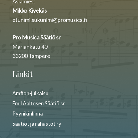
Asiamies:
Mikko Kivekäs
etunimi.sukunimi@promusica.fi
Pro Musica Säätiö sr
Mariankatu 40
33200 Tampere
Linkit
Amfion-julkaisu
Emil Aaltosen Säätiö sr
Pyynikinlinna
Säätiöt ja rahastot ry