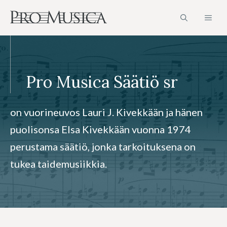
Siirry
VAL
sisältöön
Pro Musica Säätiö sr
on vuorineuvos Lauri J. Kivekkään ja hänen
puolisonsa Elsa Kivekkään vuonna 1974
perustama säätiö, jonka tarkoituksena on
tukea taidemusiikkia.